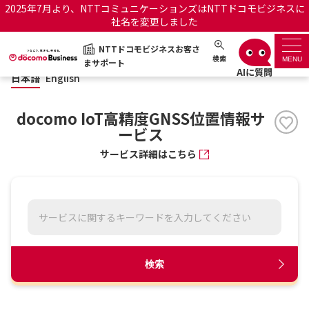
2025年7月より、NTTコミュニケーションズはNTTドコモビジネスに
社名を変更しました
日本語
English
NTTドコモビジネスお客さ
NTTドコモビジネスお客さまサポート
検索
MENU
まサポート
日本語
English
サポートトップ
docomo IoT高精度GNSS位置情報サ
サービス名から探す
ービス
サービス詳細はこちら
履歴・お気に入り
お知らせ
サポートサイトの使い方
工事・故障情報通知サー
OCNのお客さまはこちら
ビス
検索
オフィシャルサイト