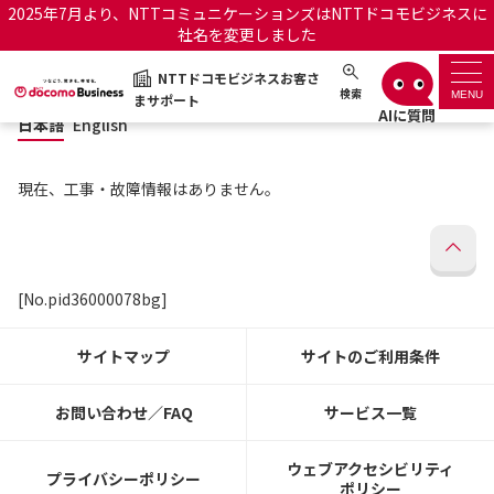
2025年7月より、NTTコミュニケーションズはNTTドコモビジネスに
社名を変更しました
日本語
English
NTTドコモビジネスお客さ
NTTドコモビジネスお客さまサポート
検索
MENU
まサポート
日本語
English
サポートトップ
現在、工事・故障情報はありません。
サービス名から探す
履歴・お気に入り
[No.pid36000078bg]
お知らせ
サポートサイトの使い方
サイトマップ
サイトのご利用条件
工事・故障情報通知サー
OCNのお客さまはこちら
ビス
お問い合わせ／FAQ
サービス一覧
オフィシャルサイト
ウェブアクセシビリティ
プライバシーポリシー
ポリシー