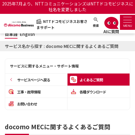
2025年7月より、NTTコミュニケーションズはNTTドコモビジネスに
社名を変更しました
日本語
English
NTTドコモビジネスお客さ
NTTドコモビジネスお客さまサポート
検索
MENU
まサポート
日本語
English
サポートトップ
サービス名から探す : docomo MECに関するよくあるご質問
サービス名から探す
サービスに関するメニュー・サポート情報
履歴・お気に入り
サービスページへ戻る
よくあるご質問
お知らせ
サポートサイトの使い方
工事・故障情報
各種ダウンロード
お問い合わせ
工事・故障情報通知サー
OCNのお客さまはこちら
ビス
docomo MECに関するよくあるご質問
オフィシャルサイト