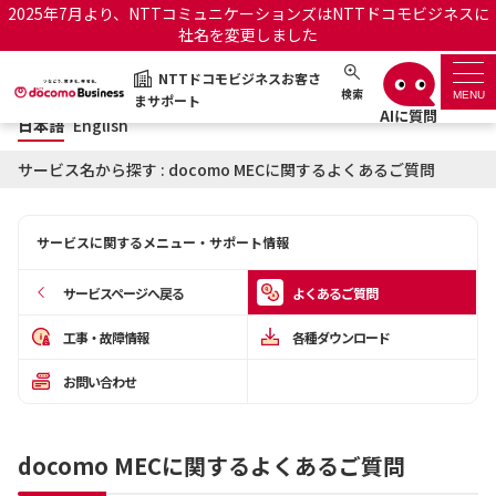
2025年7月より、NTTコミュニケーションズはNTTドコモビジネスに
社名を変更しました
日本語
English
NTTドコモビジネスお客さ
NTTドコモビジネスお客さまサポート
検索
MENU
まサポート
日本語
English
サポートトップ
サービス名から探す : docomo MECに関するよくあるご質問
サービス名から探す
サービスに関するメニュー・サポート情報
履歴・お気に入り
サービスページへ戻る
よくあるご質問
お知らせ
サポートサイトの使い方
工事・故障情報
各種ダウンロード
お問い合わせ
工事・故障情報通知サー
OCNのお客さまはこちら
ビス
docomo MECに関するよくあるご質問
オフィシャルサイト