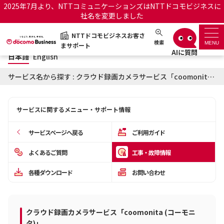
2025年7月より、NTTコミュニケーションズはNTTドコモビジネスに
社名を変更しました
日本語
English
NTTドコモビジネスお客さ
NTTドコモビジネスお客さまサポート
検索
MENU
まサポート
日本語
English
サポートトップ
サービス名から探す : クラウド録画カメラサービス「coomonita (コーモニタ)」に関する工事・故障情報
サービス名から探す
サービスに関するメニュー・サポート情報
履歴・お気に入り
サービスページへ戻る
ご利用ガイド
お知らせ
サポートサイトの使い方
よくあるご質問
工事・故障情報
各種ダウンロード
お問い合わせ
工事・故障情報通知サー
OCNのお客さまはこちら
ビス
オフィシャルサイト
クラウド録画カメラサービス「coomonita (コーモニ
タ)」