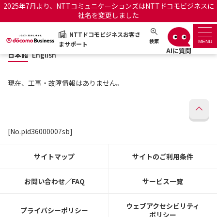
2025年7月より、NTTコミュニケーションズはNTTドコモビジネスに
社名を変更しました
日本語
English
NTTドコモビジネスお客さ
NTTドコモビジネスお客さまサポート
検索
MENU
まサポート
日本語
English
サポートトップ
現在、工事・故障情報はありません。
サービス名から探す
履歴・お気に入り
[No.pid36000007sb]
お知らせ
サポートサイトの使い方
サイトマップ
サイトのご利用条件
工事・故障情報通知サー
OCNのお客さまはこちら
ビス
お問い合わせ／FAQ
サービス一覧
オフィシャルサイト
ウェブアクセシビリティ
プライバシーポリシー
ポリシー