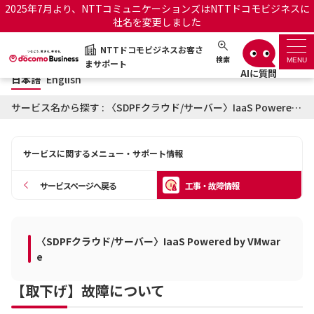
2025年7月より、NTTコミュニケーションズはNTTドコモビジネスに
社名を変更しました
日本語
English
NTTドコモビジネスお客さ
NTTドコモビジネスお客さまサポート
検索
MENU
まサポート
日本語
English
サポートトップ
サービス名から探す : 〈SDPFクラウド/サーバー〉IaaS Powered by VMwareに関する工事・故障情報
サービス名から探す
サービスに関するメニュー・サポート情報
履歴・お気に入り
サービスページへ戻る
工事・故障情報
お知らせ
サポートサイトの使い方
〈SDPFクラウド/サーバー〉IaaS Powered by VMwar
工事・故障情報通知サー
OCNのお客さまはこちら
ビス
e
【取下げ】故障について
オフィシャルサイト