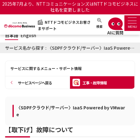
2025年7月より、NTTコミュニケーションズはNTTドコモビジネスに
社名を変更しました
日本語
English
NTTドコモビジネスお客さ
NTTドコモビジネスお客さまサポート
検索
MENU
まサポート
日本語
English
サポートトップ
サービス名から探す : 〈SDPFクラウド/サーバー〉IaaS Powered by VMwareに関する工事・故障情報
サービス名から探す
サービスに関するメニュー・サポート情報
履歴・お気に入り
サービスページへ戻る
工事・故障情報
お知らせ
サポートサイトの使い方
〈SDPFクラウド/サーバー〉IaaS Powered by VMwar
工事・故障情報通知サー
OCNのお客さまはこちら
ビス
e
【取下げ】故障について
オフィシャルサイト