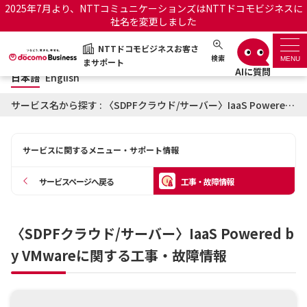
2025年7月より、NTTコミュニケーションズはNTTドコモビジネスに
社名を変更しました
日本語
English
NTTドコモビジネスお客さ
NTTドコモビジネスお客さまサポート
検索
MENU
まサポート
日本語
English
サポートトップ
サービス名から探す : 〈SDPFクラウド/サーバー〉IaaS Powered by VMwareに関する工事・故障情報
サービス名から探す
サービスに関するメニュー・サポート情報
履歴・お気に入り
サービスページへ戻る
工事・故障情報
お知らせ
サポートサイトの使い方
〈SDPFクラウド/サーバー〉IaaS Powered b
工事・故障情報通知サー
OCNのお客さまはこちら
ビス
y VMwareに関する工事・故障情報
オフィシャルサイト