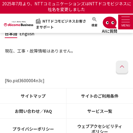
2025年7月より、NTTコミュニケーションズはNTTドコモビジネスに
社名を変更しました
日本語
English
NTTドコモビジネスお客さ
NTTドコモビジネスお客さまサポート
検索
MENU
まサポート
日本語
English
サポートトップ
現在、工事・故障情報はありません。
サービス名から探す
履歴・お気に入り
[No.pid3600004n3c]
お知らせ
サポートサイトの使い方
サイトマップ
サイトのご利用条件
工事・故障情報通知サー
OCNのお客さまはこちら
ビス
お問い合わせ／FAQ
サービス一覧
オフィシャルサイト
ウェブアクセシビリティ
プライバシーポリシー
ポリシー