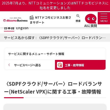
2025年7月より、NTTコミュニケーションズはNTTドコモビジネスに
社名を変更しました
日本語
English
NTTドコモビジネスお客さ
NTTドコモビジネスお客さまサポート
検索
MENU
まサポート
日本語
English
サポートトップ
サービス名から探す : 〈SDPFクラウド/サーバー〉ロードバランサー(NetScaler VPX)に関する工事・故障情報
サービス名から探す
サービスに関するメニュー・サポート情報
履歴・お気に入り
サービスページへ戻る
工事・故障情報
お知らせ
サポートサイトの使い方
〈SDPFクラウド/サーバー〉ロードバランサ
工事・故障情報通知サー
OCNのお客さまはこちら
ビス
ー(NetScaler VPX)に関する工事・故障情報
オフィシャルサイト