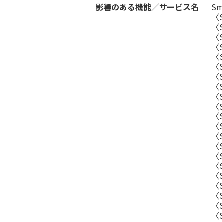
影響のある機能／サービス名
S
〈
〈
〈
〈
〈
〈
〈
〈
〈S
〈S
〈S
〈
〈
〈S
〈
〈S
〈S
〈
〈S
〈S
〈S