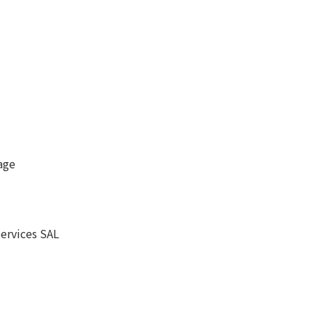
age
vices SAL