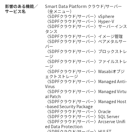
影響のある機能／
Smart Data Platform クラウド/サーバー
サービス名
（全メニュー）
〈SDPFクラウド/サーバー〉vSphere
〈SDPFクラウド/サーバー〉Hyper-V
〈SDPFクラウド/サーバー〉サーバーインス
タンス
〈SDPFクラウド/サーバー〉イメージ管理
〈SDPFクラウド/サーバー〉ベアメタルサー
バー
〈SDPFクラウド/サーバー〉ブロックストレ
ージ
〈SDPFクラウド/サーバー〉ファイルストレ
ージ
〈SDPFクラウド/サーバー〉Wasabiオブジ
ェクトストレージ
〈SDPFクラウド/サーバー〉Managed Anti-
Virus
〈SDPFクラウド/サーバー〉Managed Virtu
al Patch
〈SDPFクラウド/サーバー〉Managed Host
-based Security Package
〈SDPFクラウド/サーバー〉Oracle
〈SDPFクラウド/サーバー〉SQL Server
〈SDPFクラウド/サーバー〉Arcserve Unifi
ed Data Protection
〈SDPFクラウド/サーバー〉HULFT