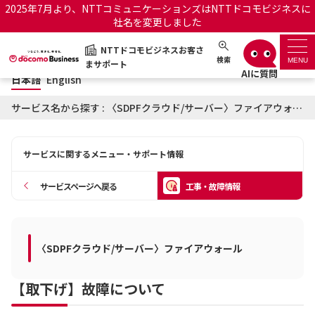
2025年7月より、NTTコミュニケーションズはNTTドコモビジネスに
社名を変更しました
日本語
English
NTTドコモビジネスお客さ
NTTドコモビジネスお客さまサポート
検索
MENU
まサポート
日本語
English
サポートトップ
サービス名から探す : 〈SDPFクラウド/サーバー〉ファイアウォールに関する工事・故障情報
サービス名から探す
サービスに関するメニュー・サポート情報
履歴・お気に入り
サービスページへ戻る
工事・故障情報
お知らせ
サポートサイトの使い方
工事・故障情報通知サー
〈SDPFクラウド/サーバー〉ファイアウォール
OCNのお客さまはこちら
ビス
【取下げ】故障について
オフィシャルサイト