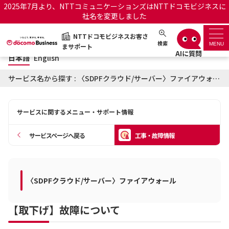
2025年7月より、NTTコミュニケーションズはNTTドコモビジネスに
社名を変更しました
日本語
English
NTTドコモビジネスお客さ
NTTドコモビジネスお客さまサポート
検索
MENU
まサポート
日本語
English
サポートトップ
サービス名から探す : 〈SDPFクラウド/サーバー〉ファイアウォールに関する工事・故障情報
サービス名から探す
サービスに関するメニュー・サポート情報
履歴・お気に入り
サービスページへ戻る
工事・故障情報
お知らせ
サポートサイトの使い方
工事・故障情報通知サー
〈SDPFクラウド/サーバー〉ファイアウォール
OCNのお客さまはこちら
ビス
【取下げ】故障について
オフィシャルサイト