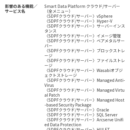
影響のある機能／
Smart Data Platform クラウド/サーバー
サービス名
（全メニュー）
〈SDPFクラウド/サーバー〉vSphere
〈SDPFクラウド/サーバー〉Hyper-V
〈SDPFクラウド/サーバー〉サーバーインス
タンス
〈SDPFクラウド/サーバー〉イメージ管理
〈SDPFクラウド/サーバー〉ベアメタルサー
バー
〈SDPFクラウド/サーバー〉ブロックストレ
ージ
〈SDPFクラウド/サーバー〉ファイルストレ
ージ
〈SDPFクラウド/サーバー〉Wasabiオブジ
ェクトストレージ
〈SDPFクラウド/サーバー〉Managed Anti-
Virus
〈SDPFクラウド/サーバー〉Managed Virtu
al Patch
〈SDPFクラウド/サーバー〉Managed Host
-based Security Package
〈SDPFクラウド/サーバー〉Oracle
〈SDPFクラウド/サーバー〉SQL Server
〈SDPFクラウド/サーバー〉Arcserve Unifi
ed Data Protection
〈SDPFクラウド/サーバー〉HULFT