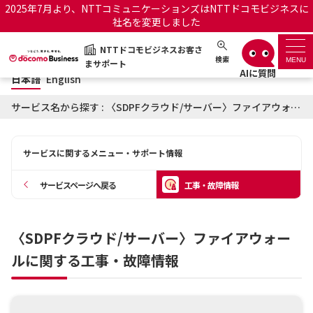
2025年7月より、NTTコミュニケーションズはNTTドコモビジネスに
社名を変更しました
日本語
English
NTTドコモビジネスお客さ
NTTドコモビジネスお客さまサポート
検索
MENU
まサポート
日本語
English
サポートトップ
サービス名から探す : 〈SDPFクラウド/サーバー〉ファイアウォールに関する工事・故障情報
サービス名から探す
サービスに関するメニュー・サポート情報
履歴・お気に入り
サービスページへ戻る
工事・故障情報
お知らせ
サポートサイトの使い方
〈SDPFクラウド/サーバー〉ファイアウォー
工事・故障情報通知サー
OCNのお客さまはこちら
ビス
ルに関する工事・故障情報
オフィシャルサイト