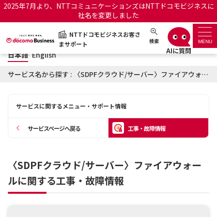
2025年7月より、NTTコミュニケーションズはNTTドコモビジネスに
社名を変更しました
日本語
English
NTTドコモビジネスお客さ
NTTドコモビジネスお客さまサポート
検索
MENU
まサポート
日本語
English
サポートトップ
サービス名から探す : 〈SDPFクラウド/サーバー〉ファイアウォールに関する工事・故障情報
サービス名から探す
サービスに関するメニュー・サポート情報
履歴・お気に入り
サービスページへ戻る
工事・故障情報
お知らせ
サポートサイトの使い方
〈SDPFクラウド/サーバー〉ファイアウォー
工事・故障情報通知サー
OCNのお客さまはこちら
ビス
ルに関する工事・故障情報
オフィシャルサイト