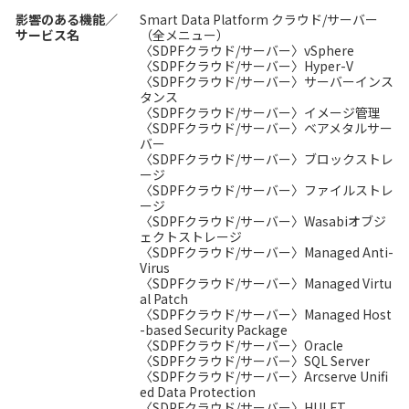
影響のある機能／
Smart Data Platform クラウド/サーバー
サービス名
（全メニュー）
〈SDPFクラウド/サーバー〉vSphere
〈SDPFクラウド/サーバー〉Hyper-V
〈SDPFクラウド/サーバー〉サーバーインス
タンス
〈SDPFクラウド/サーバー〉イメージ管理
〈SDPFクラウド/サーバー〉ベアメタルサー
バー
〈SDPFクラウド/サーバー〉ブロックストレ
ージ
〈SDPFクラウド/サーバー〉ファイルストレ
ージ
〈SDPFクラウド/サーバー〉Wasabiオブジ
ェクトストレージ
〈SDPFクラウド/サーバー〉Managed Anti-
Virus
〈SDPFクラウド/サーバー〉Managed Virtu
al Patch
〈SDPFクラウド/サーバー〉Managed Host
-based Security Package
〈SDPFクラウド/サーバー〉Oracle
〈SDPFクラウド/サーバー〉SQL Server
〈SDPFクラウド/サーバー〉Arcserve Unifi
ed Data Protection
〈SDPFクラウド/サーバー〉HULFT