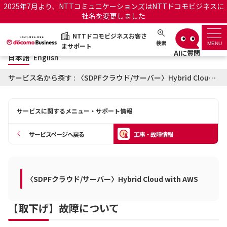
2025年7月より、NTTコミュニケーションズはNTTドコモビジネスに
社名を変更しました
日本語
English
NTTドコモビジネスお客さ
NTTドコモビジネスお客さまサポート
検索
MENU
まサポート
日本語
English
サポートトップ
サービス名から探す : 〈SDPFクラウド/サーバー〉Hybrid Cloud with AWSに関する工事・故障情報
サービス名から探す
サービスに関するメニュー・サポート情報
履歴・お気に入り
サービスページへ戻る
工事・故障情報
お知らせ
サポートサイトの使い方
工事・故障情報通知サー
〈SDPFクラウド/サーバー〉Hybrid Cloud with AWS
OCNのお客さまはこちら
ビス
【取下げ】故障について
オフィシャルサイト