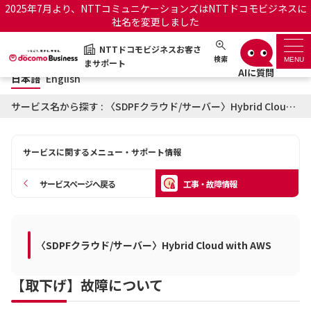
2025年7月より、NTTコミュニケーションズはNTTドコモビジネスに
社名を変更しました
日本語
English
NTTドコモビジネスお客さ
NTTドコモビジネスお客さまサポート
検索
MENU
まサポート
日本語
English
サポートトップ
サービス名から探す : 〈SDPFクラウド/サーバー〉Hybrid Cloud with AWSに関する工事・故障情報
サービス名から探す
サービスに関するメニュー・サポート情報
履歴・お気に入り
サービスページへ戻る
工事・故障情報
お知らせ
サポートサイトの使い方
工事・故障情報通知サー
〈SDPFクラウド/サーバー〉Hybrid Cloud with AWS
OCNのお客さまはこちら
ビス
【取下げ】故障について
オフィシャルサイト