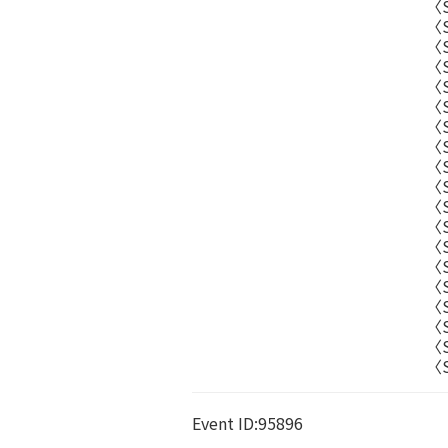
〈S
〈
〈
〈
〈
〈
〈
〈
〈
〈
〈S
〈
〈S
〈
〈
〈
〈
〈
〈
Event ID:95896