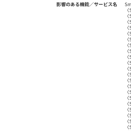
影響のある機能／サービス名
S
〈
〈
〈
〈
〈
〈
〈
〈
〈S
〈S
〈S
〈
〈
〈S
〈
〈S
〈S
〈
〈S
〈S
〈S