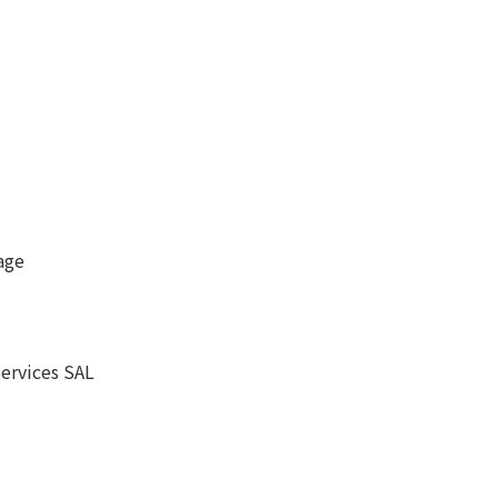
age
vices SAL