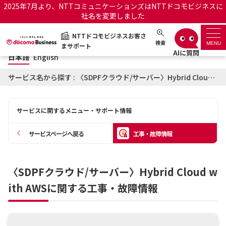
2025年7月より、NTTコミュニケーションズはNTTドコモビジネスに
社名を変更しました
日本語
English
NTTドコモビジネスお客さ
NTTドコモビジネスお客さまサポート
検索
MENU
まサポート
日本語
English
サポートトップ
サービス名から探す : 〈SDPFクラウド/サーバー〉Hybrid Cloud with AWSに関する工事・故障情報
サービス名から探す
サービスに関するメニュー・サポート情報
履歴・お気に入り
サービスページへ戻る
工事・故障情報
お知らせ
サポートサイトの使い方
〈SDPFクラウド/サーバー〉Hybrid Cloud w
工事・故障情報通知サー
OCNのお客さまはこちら
ビス
ith AWSに関する工事・故障情報
オフィシャルサイト