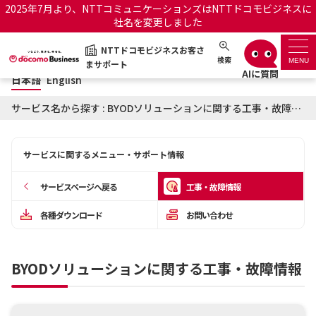
2025年7月より、NTTコミュニケーションズはNTTドコモビジネスに
社名を変更しました
日本語
English
NTTドコモビジネスお客さ
NTTドコモビジネスお客さまサポート
検索
MENU
まサポート
日本語
English
サポートトップ
サービス名から探す : BYODソリューションに関する工事・故障情報
サービス名から探す
サービスに関するメニュー・サポート情報
履歴・お気に入り
サービスページへ戻る
工事・故障情報
お知らせ
サポートサイトの使い方
各種ダウンロード
お問い合わせ
工事・故障情報通知サー
OCNのお客さまはこちら
ビス
BYODソリューションに関する工事・故障情報
オフィシャルサイト