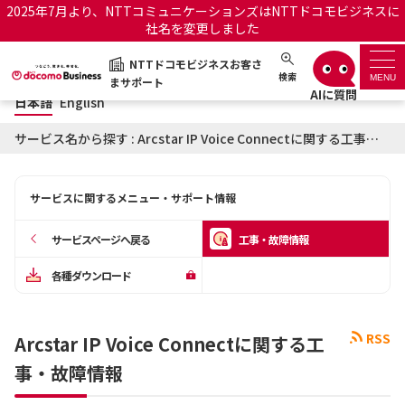
2025年7月より、NTTコミュニケーションズはNTTドコモビジネスに
社名を変更しました
日本語
English
NTTドコモビジネスお客さ
NTTドコモビジネスお客さまサポート
検索
MENU
まサポート
日本語
English
サポートトップ
サービス名から探す : Arcstar IP Voice Connectに関する工事・故障情報
サービス名から探す
サービスに関するメニュー・サポート情報
履歴・お気に入り
サービスページへ戻る
工事・故障情報
お知らせ
サポートサイトの使い方
各種ダウンロード
工事・故障情報通知サー
OCNのお客さまはこちら
ビス
RSS
Arcstar IP Voice Connectに関する工
事・故障情報
オフィシャルサイト