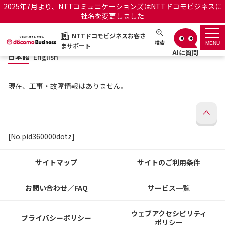
2025年7月より、NTTコミュニケーションズはNTTドコモビジネスに
社名を変更しました
日本語
English
NTTドコモビジネスお客さ
NTTドコモビジネスお客さまサポート
検索
MENU
まサポート
日本語
English
サポートトップ
現在、工事・故障情報はありません。
サービス名から探す
履歴・お気に入り
[No.pid360000dotz]
お知らせ
サポートサイトの使い方
サイトマップ
サイトのご利用条件
工事・故障情報通知サー
OCNのお客さまはこちら
ビス
お問い合わせ／FAQ
サービス一覧
オフィシャルサイト
ウェブアクセシビリティ
プライバシーポリシー
ポリシー