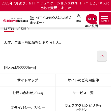
2025年7月より、NTTコミュニケーションズはNTTドコモビジネスに
社名を変更しました
日本語
English
NTTドコモビジネスお客さ
NTTドコモビジネスお客さまサポート
検索
MENU
まサポート
日本語
English
サポートトップ
現在、工事・故障情報はありません。
サービス名から探す
履歴・お気に入り
[No.pid360000hwij]
お知らせ
サポートサイトの使い方
サイトマップ
サイトのご利用条件
工事・故障情報通知サー
OCNのお客さまはこちら
ビス
お問い合わせ／FAQ
サービス一覧
オフィシャルサイト
ウェブアクセシビリティ
プライバシーポリシー
ポリシー