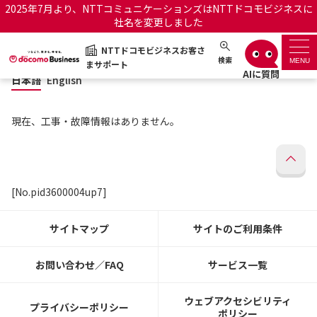
2025年7月より、NTTコミュニケーションズはNTTドコモビジネスに
社名を変更しました
日本語
English
NTTドコモビジネスお客さ
NTTドコモビジネスお客さまサポート
検索
MENU
まサポート
日本語
English
サポートトップ
現在、工事・故障情報はありません。
サービス名から探す
履歴・お気に入り
[No.pid3600004up7]
お知らせ
サポートサイトの使い方
サイトマップ
サイトのご利用条件
工事・故障情報通知サー
OCNのお客さまはこちら
ビス
お問い合わせ／FAQ
サービス一覧
オフィシャルサイト
ウェブアクセシビリティ
プライバシーポリシー
ポリシー