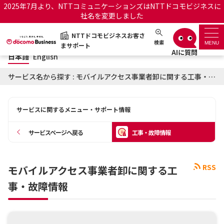
2025年7月より、NTTコミュニケーションズはNTTドコモビジネスに
社名を変更しました
日本語
English
NTTドコモビジネスお客さ
NTTドコモビジネスお客さまサポート
検索
MENU
まサポート
日本語
English
サポートトップ
サービス名から探す : モバイルアクセス事業者卸に関する工事・故障情報
サービス名から探す
サービスに関するメニュー・サポート情報
履歴・お気に入り
サービスページへ戻る
工事・故障情報
お知らせ
サポートサイトの使い方
RSS
モバイルアクセス事業者卸に関する工
工事・故障情報通知サー
OCNのお客さまはこちら
ビス
事・故障情報
オフィシャルサイト